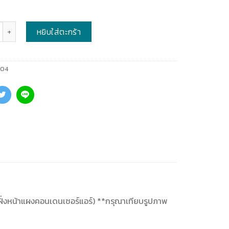
หยิบใส่ตะกร้า
604
็ก ฝั่งหน้าแผงคอนเดนเซอร์แอร์) **กรุณาเทียบรูปภาพ