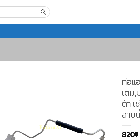
ท่อแอ
เติม,
ต้า เ
สายน
820
฿