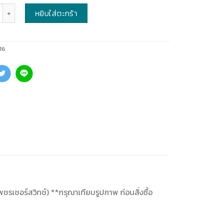
หยิบใส่ตะกร้า
16
่เพชรเชอร์สวิทช์) **กรุณาเทียบรูปภาพ ก่อนสั่งซื้อ