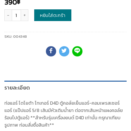
390
฿
จำนวน
หยิบใส่ตะกร้า
SKU:
004348
รายละเอียด
ท่อแอร์ โตโยต้า ไทเกอร์ D4D ตู้คอล์ยเย็นแอร์-คอมเพรสเซอร์
แอร์ (แป๊ปแอร์ 5/8 เส้นมีหัวเติมน้ำยา ต่อจากเส้นหน้าแผงคอล์ย
ร้อนไปตู้แอร์) **สำหรับรุ่นเครื่องยนต์ D4D เท่านั้น กรุณาเทียบ
รูปภาพ ก่อนสั่งซื้อสินค้า**