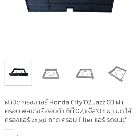
ฝาปิด กรองแอร์ Honda City’02,Jazz’03 ฝา
ครอบ ฟิลเตอร์ ฮอนด้า ซิตี้’02,แจ๊ส’03 ฝา ปิด ไส้
กรองแอร์ zx,gd ถาด ครอบ filter แอร์ รถยนต์