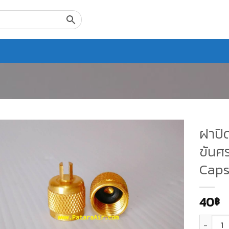
ฝาปิด
ขันศร
Cap
40
฿
จำนวน