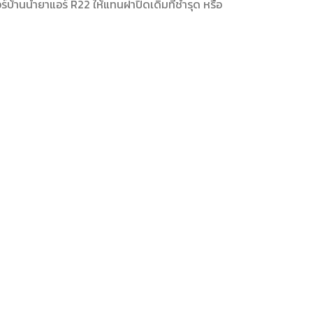
แอร์บ้านน้ำยาแอร์ R22 ให้แทนฝาปิดเดิมที่ชำรุด หรือ