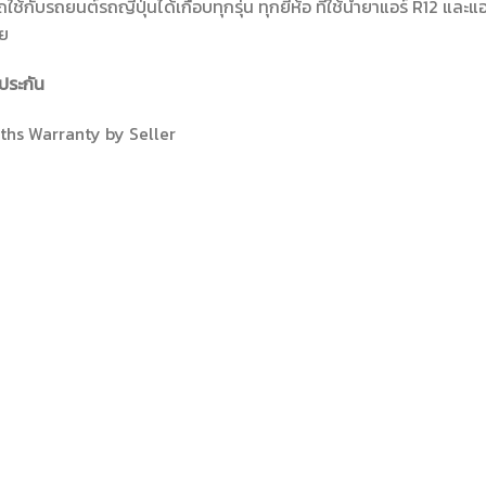
ใช้กับรถยนต์รถญี่ปุ่นได้เกือบทุกรุ่น ทุกยี่ห้อ ที่ใช้น้ำยาแอร์ R12 และ
ย
ประกัน
ths Warranty by Seller