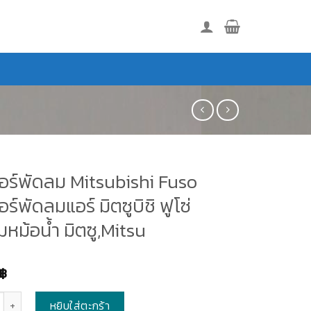
อร์พัดลม Mitsubishi Fuso
ร์พัดลมแอร์ มิตซูบิชิ ฟูโซ่
หม้อน้ำ มิตซู,Mitsu
฿
หยิบใส่ตะกร้า