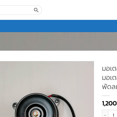
มอเต
มอเตอ
พัดลม
1,200
จำนวน