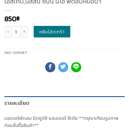
เอสเคป,นิสสัน ซันนี่ นีโอ พัดลมหม้อน้ำ
850
฿
จำนวน
หยิบใส่ตะกร้า
SKU:
008467
รายละเอียด
มอเตอร์พัดลม มิตซูบิชิ แลนเซอร์ ซีเดีย **กรุณาเทียบรูปภาพ
ก่อนสั่งซื้อสินค้า**