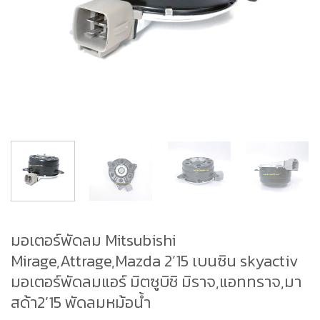
มอเตอร์พัดลม Mitsubishi
Mirage,Attrage,Mazda 2’15 เบนซิน skyactiv
มอเตอร์พัดลมแอร์ มิตซูบิชิ มิราจ,แอททราจ,มา
สด้า2’15 พัดลมหม้อน้ำ