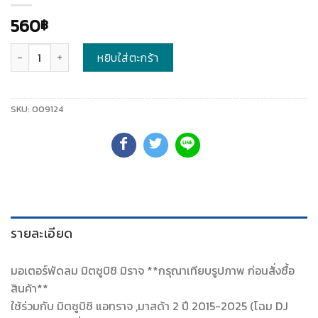
560
฿
จำนวน
หยิบใส่ตะกร้า
SKU:
009124
รายละเอียด
มอเตอร์พัดลม มิตซูบิชิ มิราจ **กรุณาเทียบรูปภาพ ก่อนสั่งซื้อ
สินค้า**
ใช้ร่วมกับ มิตซูบิชิ แอทราจ ,มาสด้า 2 ปี 2015-2025 (โฉม DJ