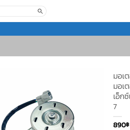
มอเต
มอเตอ
เอ็กซ
7
890
฿