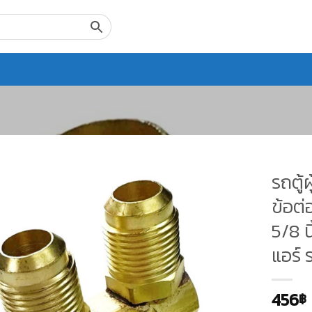
รถตู้
ข้อต
5/8 นิ
แอร์
456
฿