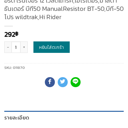
อร์ด เรนเจอร์’12 ไวลด์แทรค,ไฮไรเดอร์,มาสด้า
ธันเดอร์ บีที50 ManualResistor BT-50,บีที-50
โปร wildtrak,Hi Rider
292
฿
จำนวน
หยิบใส่ตะกร้า
SKU:
011870
รายละเอียด