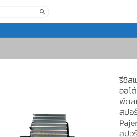
รีซิส
ออโต้
พัดลม
สปอร์
Pajer
สปอร