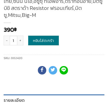
เทีย,ซันนี่ นีโอ,อีซูซุ ทีเอฟอาร์,ดราก้อนอาย,มิตซู
บิชิ สตราด้า Resistor ฟรอนเทียร์,มิต
ซู,Mitsu,Big-M
390
฿
จำนวน
หยิบใส่ตะกร้า
SKU:
002420
รายละเอียด