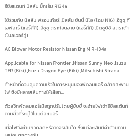
รีซิสแตนท์ นิสสัน บิ๊กเอ็ม R134a
ใช้ร่วมกับ นิสสัน ฟรอนเทียร์ ,นิสสัน ซันนี่ นีโอ (โฉม N16) ,อีซูซุ ที
เอฟอาร์ (แอร์กีกิ) ,อีซูซุ ดราก้อนอาย (แอร์กีกิ) ,มิตซูบิชิ สตราด้า
(โบลเวอร์คู่)
AC Blower Motor Resistor Nissan Big M R-134a
Applicable for Nissan Frontier ,Nissan Sunny Neo ,Isuzu
TFR (Kiki) ,Isuzu Dragon Eye (Kiki) ,Mitsubishi Strada
ทำหน้าที่ควบคุมความเร็วในการหมุนของพัดลมแอร์ คล้ายสะพาน
ไฟ ซึ่งมีหลายเส้นทางให้เลือก…
ตัวสวิทพัดลมแอร์เมื่อถูกปรับโดยผู้ขับขี่ จะจ่ายไฟเข้ารีซิสแต้นท์
ตามขั้วที่ระบุไว้ในแต่ละเบอร์
เมื่อไฟวิ่งผ่านขวดลดหรือวงจรเส้นใด ซึ่งแต่ละเส้นมีค่าต้านทาน
เสปคแตกต่างกัน