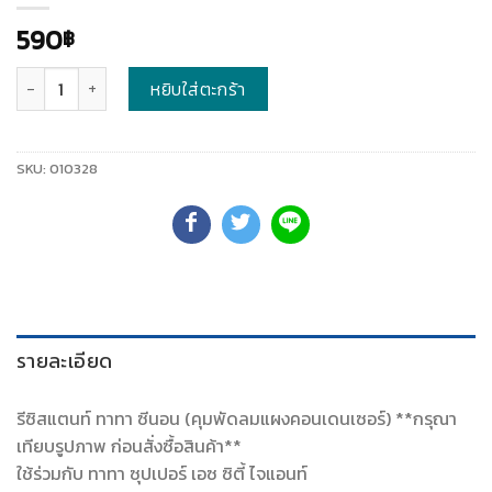
590
฿
จำนวน
หยิบใส่ตะกร้า
SKU:
010328
รายละเอียด
รีซิสแตนท์ ทาทา ซีนอน (คุมพัดลมแผงคอนเดนเซอร์) **กรุณา
เทียบรูปภาพ ก่อนสั่งซื้อสินค้า**
ใช้ร่วมกับ ทาทา ซุปเปอร์ เอซ ซิตี้ ไจแอนท์