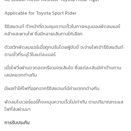
Applicable for Toyota Sport Rider
รีซิสแตนท์ ทำหน้าที่ควบคุมความเร็วในการหมุนของพัดลมแอร์
คล้ายสะพานไฟ ซึ่งมีหลายเส้นทางให้เลือก
ตัวสวิทพัดลมแอร์เมื่อถูกปรับโดยผู้ขับขี่ จะจ่ายไฟเข้ารีซิสแต้นท์
ตามขั้วที่ระบุไว้ในแต่ละเบอร์
เมื่อไฟวิ่งผ่านขวดลดหรือวงจรเส้นใด ซึ่งแต่ละเส้นมีค่าต้านทาน
เสปคแตกต่างกัน
มีผลทำให้ไฟที่ออกจากรีซิสแตนท์มีค่าแตกกต่างกัน
พัดลมโบเวอร์แอร์ก็จะหมุนความเร็วไม่เท่ากัน ตามปริมาณกระแส
ไฟที่ส่งผ่านมา
การรับประกัน