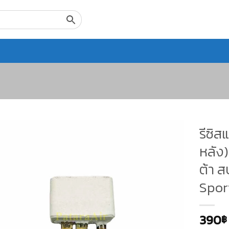
รีซิส
หลัง)
ต้า ส
Spor
390
฿