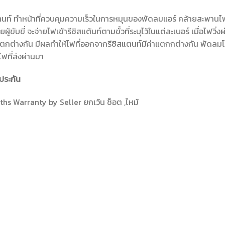
ตนท์ ทำหน้าที่ควบคุมความเร็วในการหมุนของพัดลมแอร์ คล้ายสะพานไฟ ซ
ผู้ขับขี่ จะจ่ายไฟเข้ารีซิสแต้นท์ตามขั้วที่ระบุไว้ในแต่ละเบอร์ เมื่อไฟ
กต่างกัน มีผลทำให้ไฟที่ออกจากรีซิสแตนท์มีค่าแตกกต่างกัน พัดลมโบ
ฟที่ส่งผ่านมา
ประกัน
hs Warranty by Seller ยกเว้น ช็อต ,ไหม้