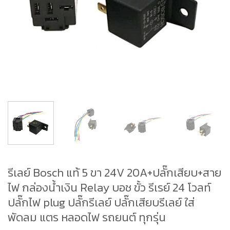
รีเลย์ Bosch แท้ 5 ขา 24V 20A+ปลั๊กเสียบ+สาย
ไฟ กล่องน้ำเงิน Relay บอช ขั้ว รีเรย์ 24 โวลท์
ปลั๊กไฟ plug ปลั๊กรีเลย์ ปลั๊กเสียบรีเลย์ ใส่
พัดลม แตร หลอดไฟ รถยนต์ ทุกรุ่น