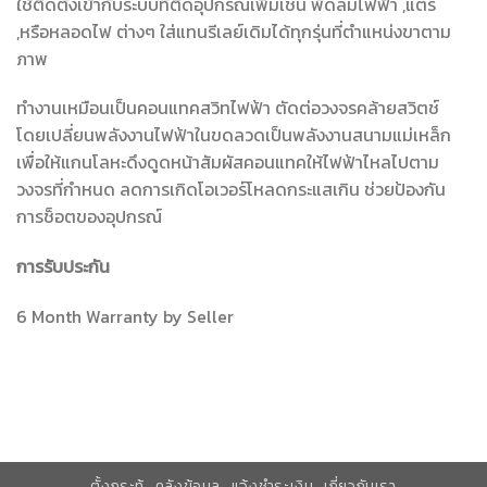
ใช้ติดตั้งเข้ากับระบบที่่ติดอุปกรณ์เพิ่มเช่น พัดลมไฟฟ้า ,แตร
,หรือหลอดไฟ ต่างๆ ใส่แทนรีเลย์เดิมได้ทุกรุ่นที่ตำแหน่งขาตาม
ภาพ
ทำงานเหมือนเป็นคอนแทคสวิทไฟฟ้า ตัดต่อวงจรคล้ายสวิตช์
โดยเปลี่ยนพลังงานไฟฟ้าในขดลวดเป็นพลังงานสนามแม่เหล็ก
เพื่อให้แกนโลหะดึงดูดหน้าสัมผัสคอนแทคให้ไฟฟ้าไหลไปตาม
วงจรที่กำหนด ลดการเกิดโอเวอร์โหลดกระแสเกิน ช่วยป้องกัน
การช็อตของอุปกรณ์
การรับประกัน
6 Month Warranty by Seller
ตั้งกระทู้
คลังข้อมูล
แจ้งชำระเงิน
เกี่ยวกับเรา