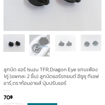
ลูกบิด แอร์ Isuzu TFR,Dragon Eye แกนเฟือง
1คู่ (แพคละ 2 ชิ้น) ลูกบิดแอร์รถยนต์ อีซูซุ ทีเอฟ
อาร์,ดราก้อนอายส์ ปุ่มปรับแอร์
70
฿