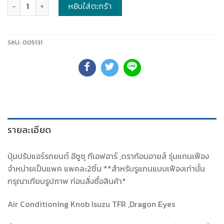
จำนวน
หยิบใส่ตะกร้า
SKU:
005131
รายละเอียด
ปุ่มปรับแอร์รถยนต์ อีซูซุ ทีเอฟอาร์ ,ดราก้อนอายส์ รุ่นแกนเฟือง
จำหน่ายเป็นแพค แพคละ2ชิ้น **สำหรับรูแกนแบบเฟืองเท่านั้น
กรุณาเทียบรูปภาพ ก่อนสั่งซื้อสินค้า*
Air Conditioning Knob Isuzu TFR ,Dragon Eyes