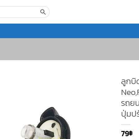
ลูกบ
Neo,F
รถยนต
ปุ่มป
79
฿