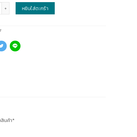
หยิบใส่ตะกร้า
7
อสินค้า*