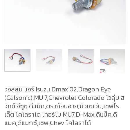
วอลลุ่ม แอร์ Isuzu Dmax’02,Dragon Eye
(Calsonic),MU 7,Chevrolet Colorado โวลุ่ม ส
วิทช์ อีซูซุ ดีแม็ก,ดราก้อนอาย,มิวเซเว่น,เชฟโร
เล็ต โคโลราโด เทอร์โม MU7,D-Max,ดีแม็ค,ดี
แมค,ดีแมกซ์,เชฟ,Chev โคโลราโด้