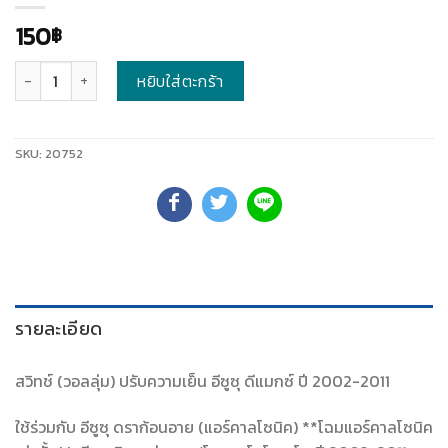
150
฿
จำนวน
หยิบใส่ตะกร้า
SKU:
20752
รายละเอียด
สวิทช์ (วอลลุ่ม) ปรับความเย็น อีซูซุ ดีแมกซ์ ปี 2002-2011
ใช้ร่วมกับ อีซูซุ ดราก้อนอาย (แอร์คาลโซนิค) **โฉมแอร์คาลโซนิค