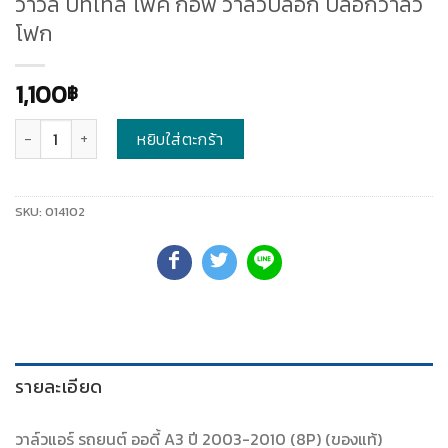
วาวล์ บีทเทิล โฟค กอฟ วาล์วบล็อก บล็อกวาล์ว
โฟก
1,100
฿
จำนวน
หยิบใส่ตะกร้า
SKU:
014102
รายละเอียด
วาล์วแอร์ รถยนต์ ออดี้ A3 ปี 2003-2010 (8P) (ของแท้)