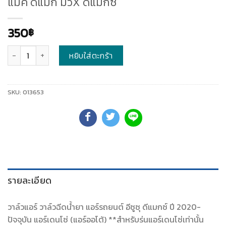
แมค ดีแมก มิวX ดีแม็กซ์
350
฿
จำนวน
หยิบใส่ตะกร้า
SKU:
013653
รายละเอียด
วาล์วแอร์ วาล์วฉีดน้ำยา แอร์รถยนต์ อีซูซุ ดีแมกซ์ ปี 2020-
ปัจจุบัน แอร์เดนโซ่ (แอร์ออโต้) **สำหรับร่นแอร์เดนโซ่เท่านั้น