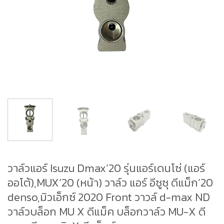
วาล์วแอร์ Isuzu Dmax’20 รุ่นแอร์เดนโซ่ (แอร์
ออโต้),MUX’20 (หน้า) วาล์ว แอร์ อีซูซุ ดีแม็ก’20
denso,มิวเอ็กซ์ 2020 Front วาวล์ d-max ND
วาล์วบล็อก MU X ดีแม็ค บล็อกวาล์ว MU-X ดี