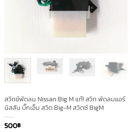
สวิทช์พัดลม Nissan Big M แท้! สวิท พัดลมแอร์
นิสสัน บิ๊กเอ็ม สวิต Big-M สวิตซ์ BigM
500
฿