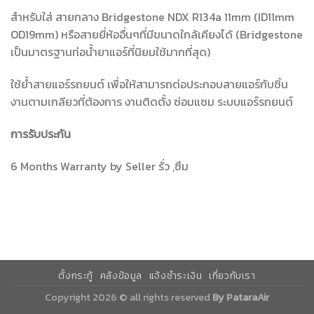
สำหรับใส่ สายกลาง Bridgestone NDX R134a 11mm (ID11mm
OD19mm) หรือสายยี่ห้ออื่นๆที่มีขนาดใกล้เคียงได้ (Bridgestone
เป็นมาตรฐานท่อน้ำยาแอร์ที่นิยมใช้มากที่สุด)
ใช้ย้ำสายแอร์รถยนต์ เพื่อให้สามารถต่อประกอบสายแอร์กับชิ้น
งานตามเกลียวที่ต้องการ งานติดตั้ง ซ่อมแซม ระบบแอร์รถยนต์
การรับประกัน
6 Months Warranty by Seller รั่ว ,ซึม
ตั้งกระทู้
คลังข้อมูล
แจ้งชำระเงิน
เกี่ยวกับเรา
Copyright 2026 © all rights reserved
By PataraAir