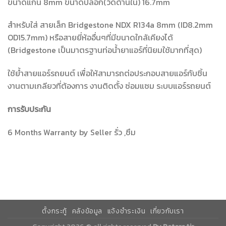
ขนาดแกน 8mm ขนาดปลอก(วัดด้านใน) 16.7mm
สำหรับใส่ สายเล็ก Bridgestone NDX R134a 8mm (ID8.2mm
OD15.7mm) หรือสายยี่ห้ออื่นๆที่มีขนาดใกล้เคียงได้
(Bridgestone เป็นมาตรฐานท่อน้ำยาแอร์ที่นิยมใช้มากที่สุด)
ใช้ย้ำสายแอร์รถยนต์ เพื่อให้สามารถต่อประกอบสายแอร์กับชิ้น
งานตามเกลียวที่ต้องการ งานติดตั้ง ซ่อมแซม ระบบแอร์รถยนต์
การรับประกัน
6 Months Warranty by Seller รั่ว ,ซึม
ตั้งกระทู้
คลังข้อมูล
แจ้งชำระเงิน
เกี่ยวกับเรา