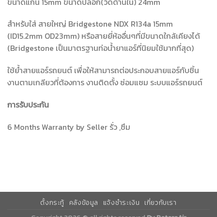
ขนาดแกน 15mm ขนาดปลอก(วัดด้านใน) 24mm
สำหรับใส่ สายใหญ่ Bridgestone NDX R134a 15mm
(ID15.2mm OD23mm) หรือสายยี่ห้ออื่นๆที่มีขนาดใกล้เคียงได้
(Bridgestone เป็นมาตรฐานท่อน้ำยาแอร์ที่นิยมใช้มากที่สุด)
ใช้ย้ำสายแอร์รถยนต์ เพื่อให้สามารถต่อประกอบสายแอร์กับชิ้น
งานตามเกลียวที่ต้องการ งานติดตั้ง ซ่อมแซม ระบบแอร์รถยนต์
การรับประกัน
6 Months Warranty by Seller รั่ว ,ซึม
ตั้งกระทู้
คลังข้อมูล
แจ้งชำระเงิน
เกี่ยวกับเรา