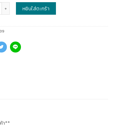
หยิบใส่ตะกร้า
39
ค้า**