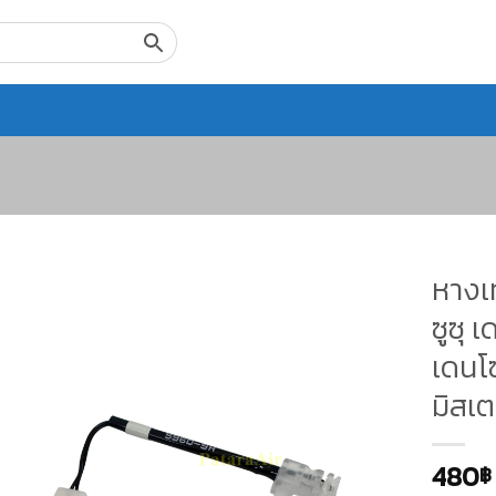
หางเท
ซูซุ 
เดนโซ
มิสเต
480
฿