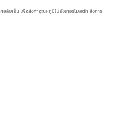
อล์ยเย็น เพื่อส่งค่าอุณหภูมิไปยังเทอร์โมสตัท สั่งการ