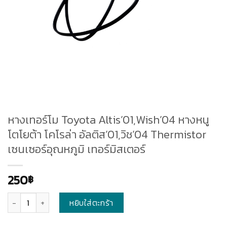
หางเทอร์โม Toyota Altis’01,Wish’04 หางหนู
โตโยต้า โคโรล่า อัลติส’01,วิช’04 Thermistor
เซนเซอร์อุณหภูมิ เทอร์มิสเตอร์
250
฿
จำนวน
หยิบใส่ตะกร้า