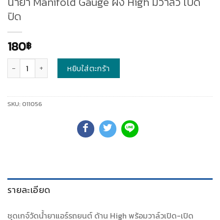
น้ำยา Manifold Gauge ฝั่ง High มีวาล์ว เปิด
ปิด
180
฿
จำนวน
หยิบใส่ตะกร้า
SKU:
011056
รายละเอียด
ชุดเกจ์วัดน้ำยาแอร์รถยนต์ ด้าน High พร้อมวาล์วเปิด-เปิด