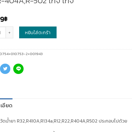
R-404A,R-502 เกจ์ เกจ
09
฿
หยิบใส่ตะกร้า
0754+010753-2+001943
เอียด
จ์วัดน้ำยา R32,R410A,R134a,R12,R22,R404A,R502 ประกอบไปด้วย