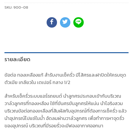
SKU:
900-08
รายละเอียด
ข้อต่อ ทองเหลืองแท้ สำรับงานเช็ครั่ว มีไส้ศรและฝาปิดให้ครบชุด
ตัวเมีย เกลียวใน เตเปอร์ กลาง 1/2
สำหรับเช็ครั่วระบบแอร์รถยนต์ นำลูกศรประกอบเข้ากับบริเวณ
วาล์วลูกศรที่ทองเหลือง ใช้ที่ขันศรขันลูกศรให้แน่น นำโอริงสวม
บริเวณข้อต่อทองเหลืองที่สัมผัสกับอุปกรณ์ที่ต้องการเช็ครั่ว แล้ว
นำอุปกรณ์ไปแช่ในน้ำ อัดลมผ่านวาล์วลูกศร เพื่อทำการหาจุดรั่ว
ของอุปกรณ์ บริเวณที่มีรอยรั่วจะมีฟองอากาศออกมา