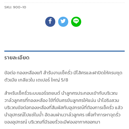
SKU:
900-10
รายละเอียด
ข้อต่อ ทองเหลืองแท้ สำรับงานเช็ครั่ว มีไส้ศรและฝาปิดให้ครบชุด
ตัวเมีย เกลียวใน เตเปอร์ ใหญ่ 5/8
สำหรับเช็ครั่วระบบแอร์รถยนต์ นำลูกศรประกอบเข้ากับบริเวณ
วาล์วลูกศรที่ทองเหลือง ใช้ที่ขันศรขันลูกศรให้แน่น นำโอริงสวม
บริเวณข้อต่อทองเหลืองที่สัมผัสกับอุปกรณ์ที่ต้องการเช็ครั่ว แล้ว
นำอุปกรณ์ไปแช่ในน้ำ อัดลมผ่านวาล์วลูกศร เพื่อทำการหาจุดรั่ว
ของอุปกรณ์ บริเวณที่มีรอยรั่วจะมีฟองอากาศออกมา