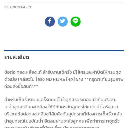
SKU:
900AA-10
รายละเอียด
ข้อต่อ ทองเหลืองแท้ สำรับงานเช็ครั่ว มีไส้ศรและฝาปิดให้ครบชุด
ตัวเมีย เกลียวใน โอริง ND R134a ใหญ่ 5/8 **กรุณาเทียบรูปภาพ
ก่อนสั่งซื้อสินค้า**
สำหรับเช็ครั่วระบบแอร์รถยนต์ นำลูกศรประกอบเข้ากับบริเวณ
วาล์วลูกศรที่ทองเหลือง ใช้ที่ขันศรขันลูกศรให้แน่น นำโอริงสวม
บริเวณข้อต่อทองเหลืองที่สัมผัสกับอุปกรณ์ที่ต้องการเช็ครั่ว แล้ว
นำอุปกรณ์ไปแช่ในน้ำ อัดลมผ่านวาล์วลูกศร เพื่อทำการหาจุดรั่ว
ของอุปกรณ์ บริเวณที่มีรอยรั่วจะมีฟองอากาศออกมา