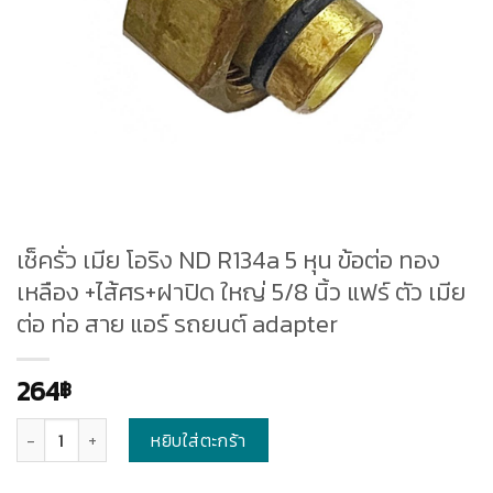
เช็ครั่ว เมีย โอริง ND R134a 5 หุน ข้อต่อ ทอง
เหลือง +ไส้ศร+ฝาปิด ใหญ่ 5/8 นิ้ว แฟร์ ตัว เมีย
ต่อ ท่อ สาย แอร์ รถยนต์ adapter
264
฿
จำนวน
หยิบใส่ตะกร้า