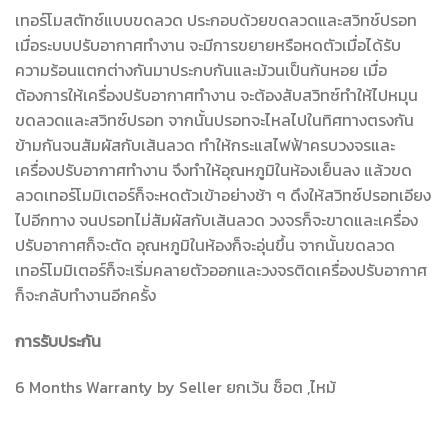
เทอร์โมสตัทช์แบบขดลวด ประกอบด้วยขดลวดและสวิทช์ปรอท
เมื่อระบบปรับอากาศทำงาน จะมีการขยายหรือหดตัวเมื่อได้รับ
ความร้อนแตกต่างกันมาประกบกันและม้วนเป็นก้นหอย เมื่อ
ต้องการให้เครื่องปรับอากาศทำงาน จะต้องสับสวิทซ์ทำให้ไปหมุน
ขดลวดและสวิทซ์ปรอท จากนั้นปรอทจะไหลไปในทิศทางตรงกัน
ข้ามกันจนสัมผัสกับเส้นลวด ทำให้กระแสไฟฟ้าครบวงจรและ
เครื่องปรับอากาศทำงาน จึงทำให้อุณหภูมิในห้องเย็นลง แล้วขด
ลวดเทอร์โมมิเตอร์ก็จะหดตัวเข้าอย่างช้า ๆ ดึงให้สวิทซ์ปรอทเอียง
ไปอีกทาง จนปรอทไม่สัมผัสกับเส้นลวด วงจรก็จะขาดและเครื่อง
ปรับอากาศก็จะตัด อุณหภูมิในห้องก็จะอุ่นขึ้น จากนั้นขดลวด
เทอร์โมมิเตอร์ก็จะเริ่มคลายตัวออกและวงจรติดเครื่องปรับอากาศ
ก็จะกลับทำงานอีกครั้ง
การรับประกัน
6 Months Warranty by Seller ยกเว้น ช็อต ,ไหม้