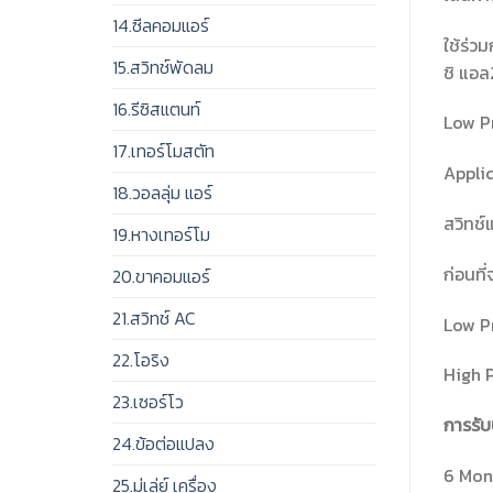
14.ซีลคอมแอร์
ใช้ร่วม
15.สวิทช์พัดลม
ชิ แอล
16.รีซิสแตนท์
Low P
17.เทอร์โมสตัท
Applic
18.วอลลุ่ม แอร์
สวิทช์
19.หางเทอร์โม
ก่อนที
20.ขาคอมแอร์
21.สวิทช์ AC
Low Pr
22.โอริง
High P
23.เซอร์โว
การรับ
24.ข้อต่อแปลง
6 Mont
25.มู่เล่ย์ เครื่อง