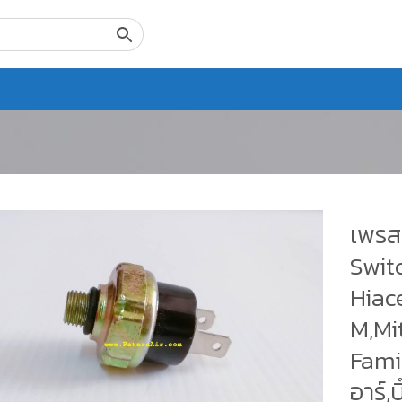
เพรสเ
Swit
Hiac
M,Mi
Famil
อาร์,