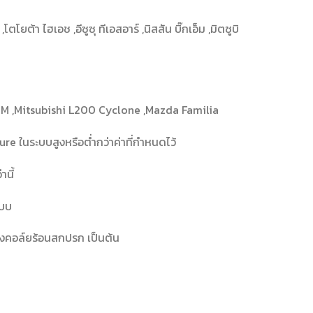
ยต้า ไฮเอช ,อีซูซุ ทีเอสอาร์ ,นิสสัน บิ๊กเอ็ม ,มิตซูบิ
g M ,Mitsubishi L200 Cyclone ,Mazda Familia
re ในระบบสูงหรือต่ำกว่าค่าที่กำหนดไว้
นี้
ะบบ
ึ้งคอล์ยร้อนสกปรก เป็นต้น