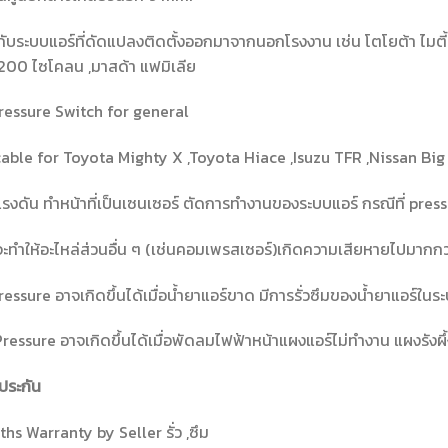
กับระบบแอร์ที่ดัดแปลงติดตั้งออกมาจากนอกโรงงาน เช่น โตโยต้า ไมตี้ ,โตโ
200 ไซโคลน ,มาสด้า แฟมิเลีย
ressure Switch for general
able for Toyota Mighty X ,Toyota Hiace ,Isuzu TFR ,Nissan Bi
แรงดัน ทำหน้าที่เป็นเซนเซอร์ ตัดการทำงานของระบบแอร์ กรณีที่ pressu
่จะทำให้อะไหล่ส่วนอื่น ๆ (เช่นคอมเพรสเซอร์)เกิดความเสียหายไปมากกว่า
essure อาจเกิดขึ้นได้เมื่อน้ำยาแอร์ขาด มีการรั่วซึมของน้ำยาแอร์ในร
ressure อาจเกิดขึ้นได้เมื่อพัดลมไฟฟ้าหน้าแผงแอร์ไม่ทำงาน แผงรังผ
ประกัน
hs Warranty by Seller รั่ว ,ซึม