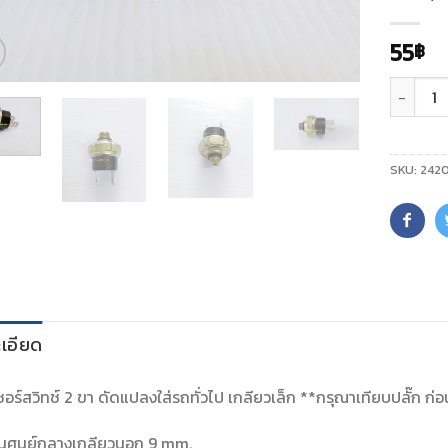
55
฿
จำนวน
SKU:
242
เอียด
อร์สวิทช์ 2 ขา ดัดแปลงใส่รถทั่วไป เกลียวเล็ก **กรุณาเทียบปลั๊ก ก่อนส
านศูนย์กลางเกลียวนอก 9 mm.