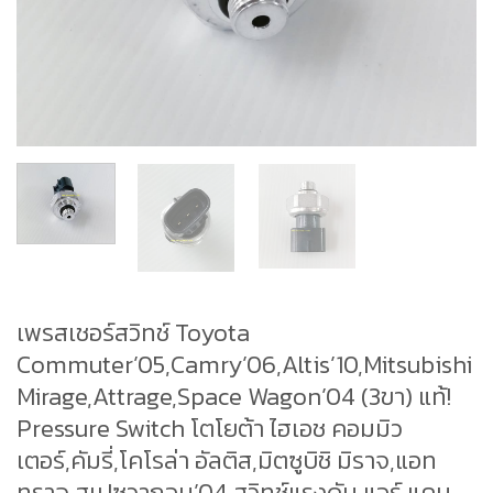
เพรสเชอร์สวิทช์ Toyota
Commuter’05,Camry’06,Altis’10,Mitsubishi
Mirage,Attrage,Space Wagon’04 (3ขา) แท้!
Pressure Switch โตโยต้า ไฮเอช คอมมิว
เตอร์,คัมรี่,โคโรล่า อัลติส,มิตซูบิชิ มิราจ,แอท
ทราจ,สเปซวากอน’04 สวิทช์แรงดัน แอร์ แคม