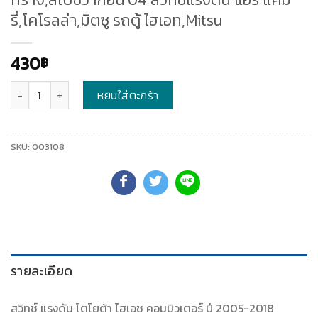
รี่,โคโรลล่า,มิตซู รถตู้ ไฮเอท,Mitsu
430
฿
จำนวน
หยิบใส่ตะกร้า
SKU:
003108
รายละเอียด
สวิทช์ แรงดัน โตโยต้า ไฮเอช คอมมิวเตอร์ ปี 2005-2018