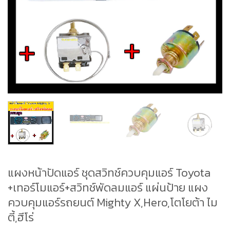
แผงหน้าปัดแอร์ ชุดสวิทช์ควบคุมแอร์ Toyota
+เทอร์โมแอร์+สวิทช์พัดลมแอร์ แผ่นป้าย แผง
ควบคุมแอร์รถยนต์ Mighty X,Hero,โตโยต้า ไม
ตี้,ฮีโร่