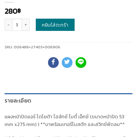
280
฿
จำนวน
หยิบใส่ตะกร้า
SKU:
006488+27403+006906
รายละเอียด
แผงหน้าปัดแอร์ โตโยต้า ไฮลักซ์ ไมตี้ เอ็กซ์ (ขนาดหน้าปัด 53
mm x275 mm) ) **มาพร้อมเทอร์โมสตัท และสวิทช์พัดลม**