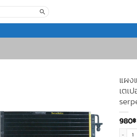
แผงแอ
เตเปอ
serpe
980
฿
จำนวน