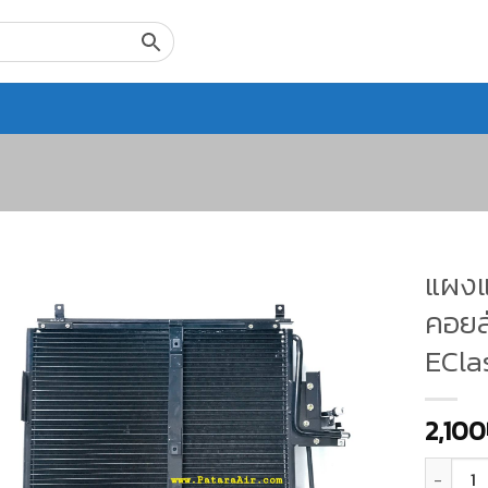
แผงแอ
คอยล์
ECla
2,100
จำนวน