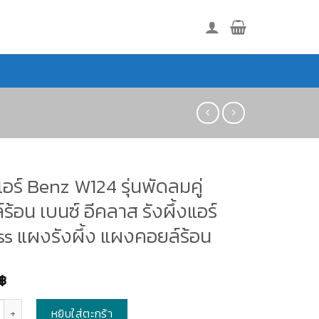
ร์ Benz W124 รุ่นพัดลมคู่
ร้อน เบนซ์ อีคลาส รังผึ้งแอร์
ss แผงรังผึ้ง แผงคอยล์ร้อน
฿
หยิบใส่ตะกร้า