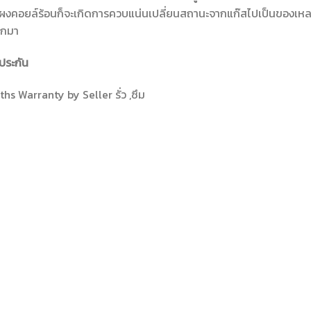
ผงคอยล์ร้อนก็จะเกิดการควบแน่นเปลี่ยนสถานะจากแก๊สไปเป็นของเหลว
อกมา
ประกัน
hs Warranty by Seller รั่ว ,ซึม