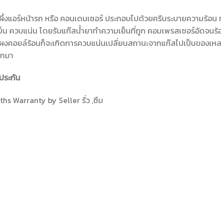
ผึ้งแอร์หน้ารถ หรือ คอนเดนเซอร์ ประกอบไปด้วยครีบระบายความร้อน ท
็น ควบแน่น โดยรับแก๊สน้ำยาทำความเย็นที่ถูก คอมเพรสเซอร์อัดจนร้อน
ผงคอยล์ร้อนก็จะเกิดการควบแน่นเปลี่ยนสถานะจากแก๊สไปเป็นของเหลว
อกมา
ประกัน
hs Warranty by Seller รั่ว ,ซึม