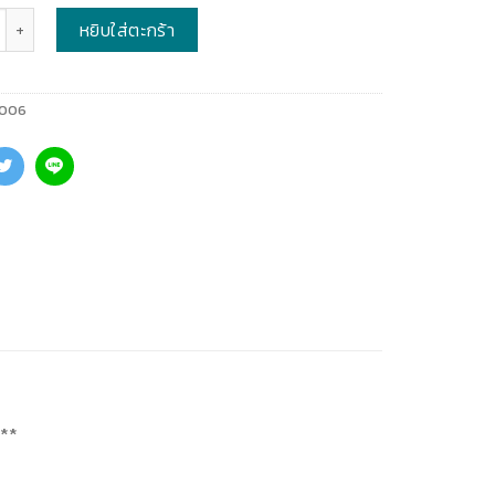
หยิบใส่ตะกร้า
006
า**