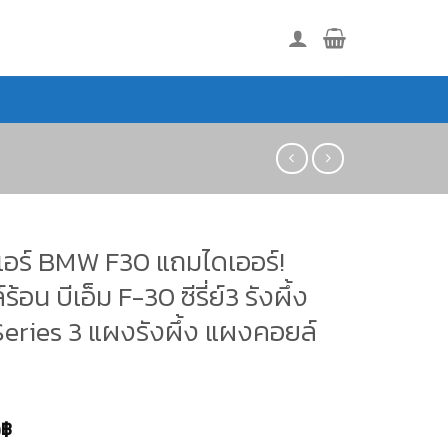
อร์ BMW F30 แถมไดเออร์!
้อน บีเอ็ม F-30 ซีรี่ย์3 รังผึ้ง
Series 3 แผงรังผึ้ง แผงคอยล์
0
฿