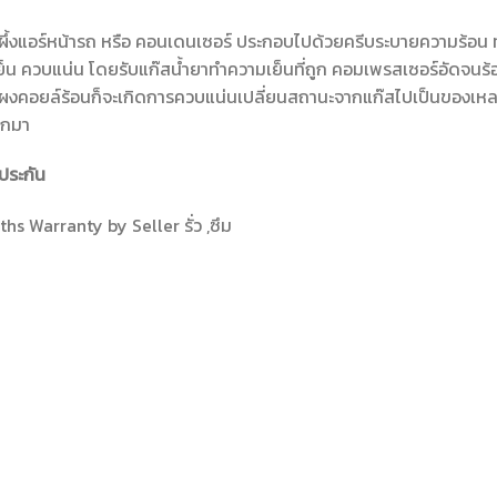
ผึ้งแอร์หน้ารถ หรือ คอนเดนเซอร์ ประกอบไปด้วยครีบระบายความร้อน ท
็น ควบแน่น โดยรับแก๊สน้ำยาทำความเย็นที่ถูก คอมเพรสเซอร์อัดจนร้อน
ผงคอยล์ร้อนก็จะเกิดการควบแน่นเปลี่ยนสถานะจากแก๊สไปเป็นของเหลว
อกมา
ประกัน
hs Warranty by Seller รั่ว ,ซึม