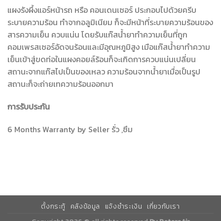
แผงรังผึ้งแอร์หน้ารถ หรือ คอนเดนเซอร์ ประกอบไปด้วยครีบ
ระบายความร้อน ทำจากอลูมิเนียม ก็จะมีหน้าที่ระบายความร้อนของ
สารความเย็น ควบแน่น โดยรับแก๊สน้ำยาทำความเย็นที่ถูก
คอมเพรสเซอร์อัดจนร้อนและมีอุณหภูมิสูง เมือแก๊สน้ำยาทำความ
เย็นเข้าสู่ขดท่อในแผงคอยล์ร้อนก็จะเกิดการควบแน่นเปลี่ยน
สถานะจากแก๊สไปเป็นของเหลว ความร้อนจากน้ำยาเมื่อเป็นรูป
สถานะก็จะถ่ายเทความร้อนออกมา
การรับประกัน
6 Months Warranty by Seller รั่ว ,ซึม
ตั้งกระทู้
คลังข้อมูล
แจ้งชำระเงิน
เกี่ยวกับเรา