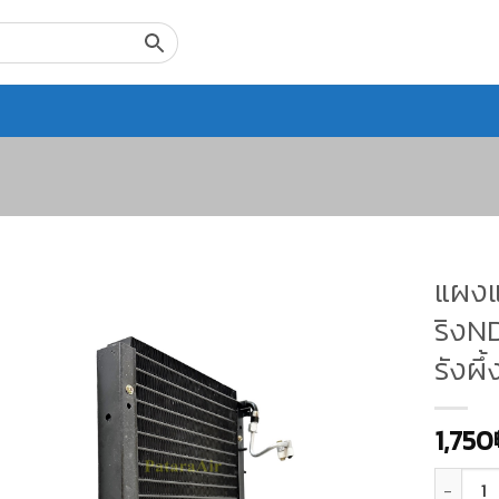
แผงแ
ริงND
รังผึ
1,750
จำนวน