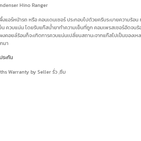
ndenser Hino Ranger
ผึ้งแอร์หน้ารถ หรือ คอนเดนเซอร์ ประกอบไปด้วยครีบระบายความร้อน ท
็น ควบแน่น โดยรับแก๊สน้ำยาทำความเย็นที่ถูก คอมเพรสเซอร์อัดจนร้อน
ผงคอยล์ร้อนก็จะเกิดการควบแน่นเปลี่ยนสถานะจากแก๊สไปเป็นของเหลว
อกมา
ประกัน
hs Warranty by Seller รั่ว ,ซึม