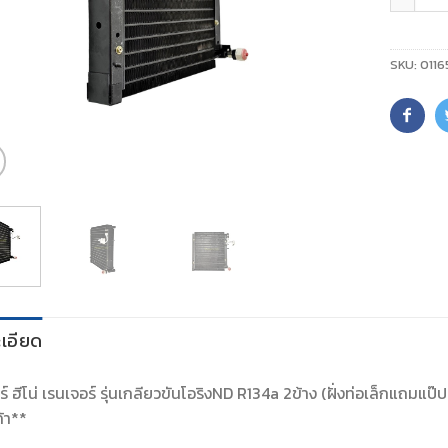
SKU:
0116
เอียด
์ ฮีโน่ เรนเจอร์ รุ่นเกลียวขันโอริงND R134a 2ข้าง (ฝั่งท่อเล็กแถมแ
ค้า**