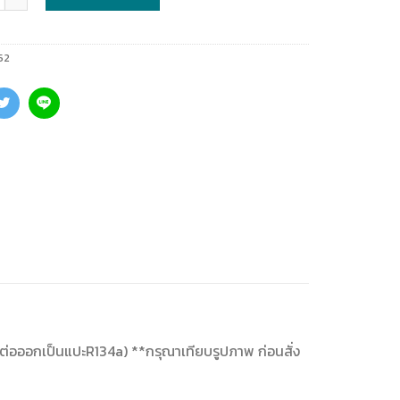
52
ป๊ปต่อออกเป็นแปะR134a) **กรุณาเทียบรูปภาพ ก่อนสั่ง