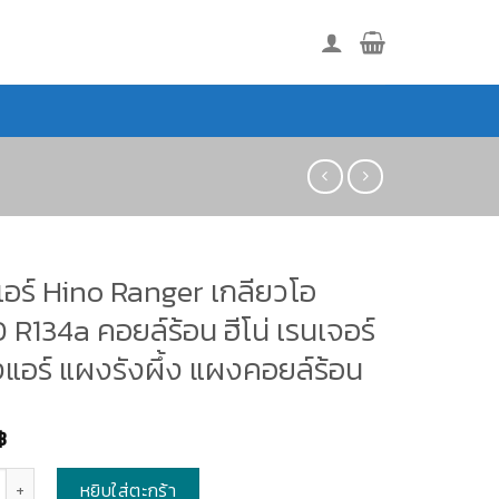
อร์ Hino Ranger เกลียวโอ
 R134a คอยล์ร้อน ฮีโน่ เรนเจอร์
้งแอร์ แผงรังผึ้ง แผงคอยล์ร้อน
฿
หยิบใส่ตะกร้า