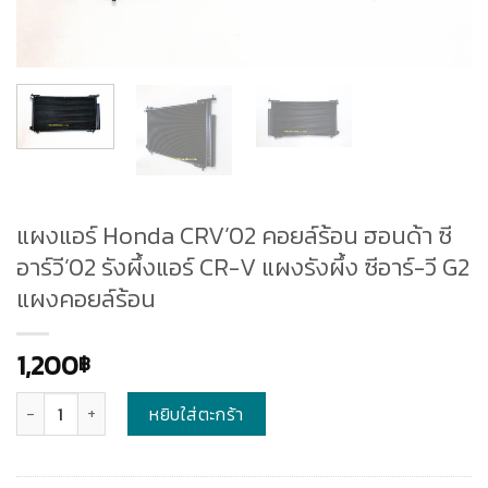
แผงแอร์ Honda CRV’02 คอยล์ร้อน ฮอนด้า ซี
อาร์วี’02 รังผึ้งแอร์ CR-V แผงรังผึ้ง ซีอาร์-วี G2
แผงคอยล์ร้อน
1,200
฿
จำนวน
หยิบใส่ตะกร้า