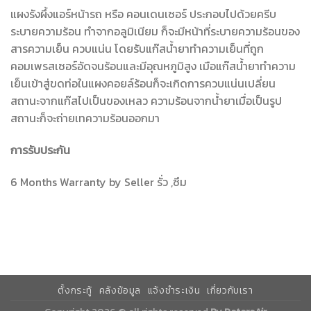
แผงรังผึ้งแอร์หน้ารถ หรือ คอนเดนเซอร์ ประกอบไปด้วยครีบ
ระบายความร้อน ทำจากอลูมิเนียม ก็จะมีหน้าที่ระบายความร้อนของ
สารความเย็น ควบแน่น โดยรับแก๊สน้ำยาทำความเย็นที่ถูก
คอมเพรสเซอร์อัดจนร้อนและมีอุณหภูมิสูง เมือแก๊สน้ำยาทำความ
เย็นเข้าสู่ขดท่อในแผงคอยล์ร้อนก็จะเกิดการควบแน่นเปลี่ยน
สถานะจากแก๊สไปเป็นของเหลว ความร้อนจากน้ำยาเมื่อเป็นรูป
สถานะก็จะถ่ายเทความร้อนออกมา
การรับประกัน
6 Months Warranty by Seller รั่ว ,ซึม
ตั้งกระทู้
คลังข้อมูล
แจ้งชำระเงิน
เกี่ยวกับเรา