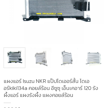
แผงแอร์ Isuzu NKR แป๊ปไดเออร์สั้น ไดเอ
อร์kiki134a คอยล์ร้อน อีซูซุ เอ็นเคอาร์ 120 รัง
ผึ้งแอร์ แผงรังผึ้ง แผงคอยล์ร้อน