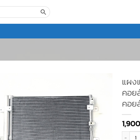
แผงแ
คอยล์
คอยล
1,90
จำนวน