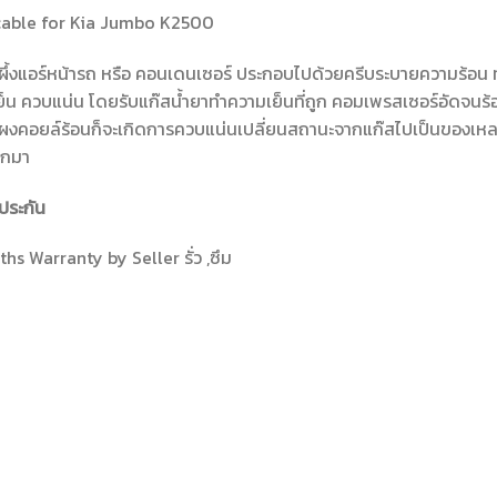
cable for Kia Jumbo K2500
ผึ้งแอร์หน้ารถ หรือ คอนเดนเซอร์ ประกอบไปด้วยครีบระบายความร้อน ท
็น ควบแน่น โดยรับแก๊สน้ำยาทำความเย็นที่ถูก คอมเพรสเซอร์อัดจนร้อน
ผงคอยล์ร้อนก็จะเกิดการควบแน่นเปลี่ยนสถานะจากแก๊สไปเป็นของเหลว
อกมา
ประกัน
hs Warranty by Seller รั่ว ,ซึม