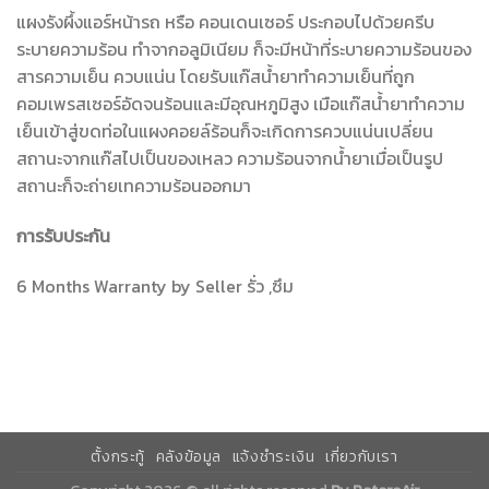
แผงรังผึ้งแอร์หน้ารถ หรือ คอนเดนเซอร์ ประกอบไปด้วยครีบ
ระบายความร้อน ทำจากอลูมิเนียม ก็จะมีหน้าที่ระบายความร้อนของ
สารความเย็น ควบแน่น โดยรับแก๊สน้ำยาทำความเย็นที่ถูก
คอมเพรสเซอร์อัดจนร้อนและมีอุณหภูมิสูง เมือแก๊สน้ำยาทำความ
เย็นเข้าสู่ขดท่อในแผงคอยล์ร้อนก็จะเกิดการควบแน่นเปลี่ยน
สถานะจากแก๊สไปเป็นของเหลว ความร้อนจากน้ำยาเมื่อเป็นรูป
สถานะก็จะถ่ายเทความร้อนออกมา
การรับประกัน
6 Months Warranty by Seller รั่ว ,ซึม
ตั้งกระทู้
คลังข้อมูล
แจ้งชำระเงิน
เกี่ยวกับเรา