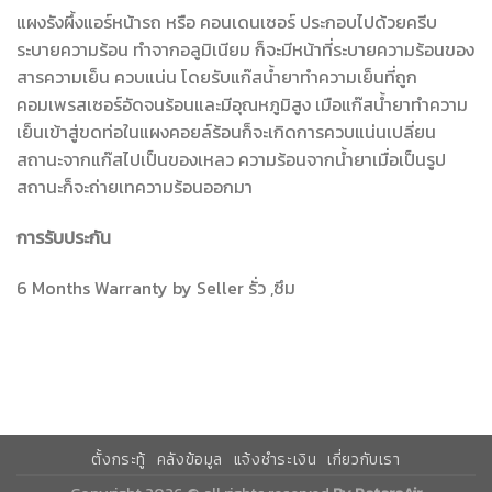
แผงรังผึ้งแอร์หน้ารถ หรือ คอนเดนเซอร์ ประกอบไปด้วยครีบ
ระบายความร้อน ทำจากอลูมิเนียม ก็จะมีหน้าที่ระบายความร้อนของ
สารความเย็น ควบแน่น โดยรับแก๊สน้ำยาทำความเย็นที่ถูก
คอมเพรสเซอร์อัดจนร้อนและมีอุณหภูมิสูง เมือแก๊สน้ำยาทำความ
เย็นเข้าสู่ขดท่อในแผงคอยล์ร้อนก็จะเกิดการควบแน่นเปลี่ยน
สถานะจากแก๊สไปเป็นของเหลว ความร้อนจากน้ำยาเมื่อเป็นรูป
สถานะก็จะถ่ายเทความร้อนออกมา
การรับประกัน
6 Months Warranty by Seller รั่ว ,ซึม
ตั้งกระทู้
คลังข้อมูล
แจ้งชำระเงิน
เกี่ยวกับเรา