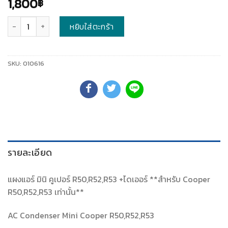
1,800
฿
จำนวน
หยิบใส่ตะกร้า
SKU:
010616
รายละเอียด
แผงแอร์ มินิ คูเปอร์ R50,R52,R53 +ไดเออร์ **สำหรับ Cooper
R50,R52,R53 เท่านั้น**
AC Condenser Mini Cooper R50,R52,R53