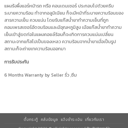
แผงรังผึ้งแอร์หน้ารถ หรือ คอนเดนเซอร์ ประกอบไปด้วยครีบ
ระบายความร้อน ทำจากอลูมิเนียม ก็จะมีหน้าที่ระบายความร้อนของ
สารความเย็น ควบแน่น โดยรับแก๊สน้ำยาทำความเย็นที่ถูก
คอมเพรสเซอร์อัดจนร้อนและมีอุณหภูมิสูง เมือแก๊สน้ำยาทำความ
เย็นเข้าสู่ขดท่อในแผงคอยล์ร้อนก็จะเกิดการควบแน่นเปลี่ยน
สถานะจากแก๊สไปเป็นของเหลว ความร้อนจากน้ำยาเมื่อเป็นรูป
สถานะก็จะถ่ายเทความร้อนออกมา
การรับประกัน
6 Months Warranty by Seller รั่ว ,ซึม
ตั้งกระทู้
คลังข้อมูล
แจ้งชำระเงิน
เกี่ยวกับเรา