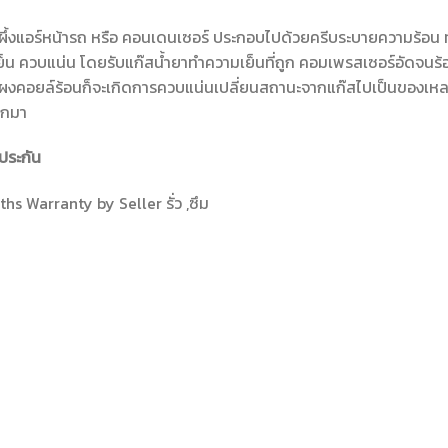
ผึ้งแอร์หน้ารถ หรือ คอนเดนเซอร์ ประกอบไปด้วยครีบระบายความร้อน ท
็น ควบแน่น โดยรับแก๊สน้ำยาทำความเย็นที่ถูก คอมเพรสเซอร์อัดจนร้อน
ผงคอยล์ร้อนก็จะเกิดการควบแน่นเปลี่ยนสถานะจากแก๊สไปเป็นของเหลว
อกมา
ประกัน
hs Warranty by Seller รั่ว ,ซึม