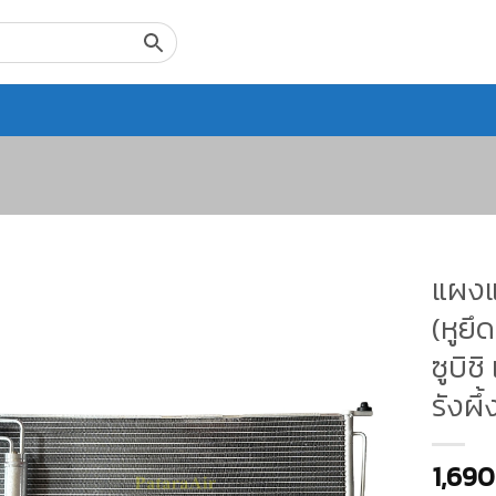
แผงแ
(หูยึ
ซูบิช
รังผึ
1,690