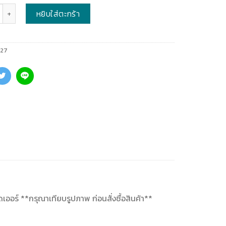
หยิบใส่ตะกร้า
627
เออร์ **กรุณาเทียบรูปภาพ ก่อนสั่งซื้อสินค้า**